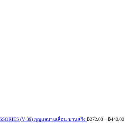
Price
range
฿272
throu
฿440
ORIES (V-39) กุญแจบานเลื่อน-บานสวิง
฿
272.00
–
฿
440.00