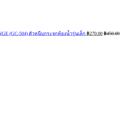
 (GC-504) ตัวหนีบกระจกห้องน้ำรุ่นเล็ก
฿
270.00
฿
450.00