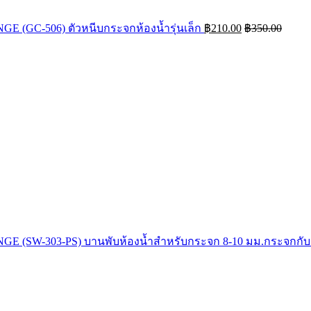
 (GC-506) ตัวหนีบกระจกห้องน้ำรุ่นเล็ก
฿
210.00
฿
350.00
E (SW-303-PS) บานพับห้องน้ำสำหรับกระจก 8-10 มม.กระจกกับ
Price
range
฿272
throu