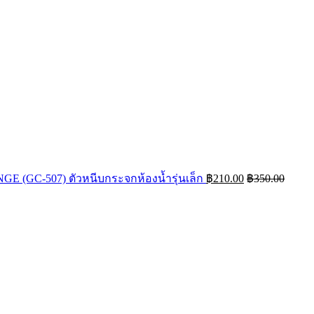
 (GC-507) ตัวหนีบกระจกห้องน้ำรุ่นเล็ก
฿
210.00
฿
350.00