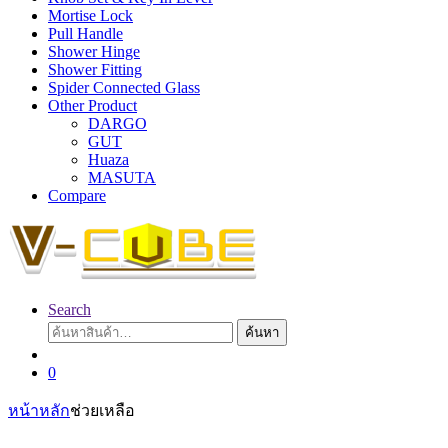
Mortise Lock
Pull Handle
Shower Hinge
Shower Fitting
Spider Connected Glass
Other Product
DARGO
GUT
Huaza
MASUTA
Compare
Search
ค้นหา:
ค้นหา
0
หน้าหลัก
ช่วยเหลือ