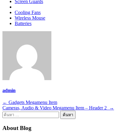
Screen Guards
Cooling Fans
Wireless Mouse
Batteries
admin
←
Gadgets Megamenu Item
แนะแนว
Cameras, Audio & Video Megamenu Item – Header 2
→
ค้นหา
เรื่อง
สำหรับ:
About Blog