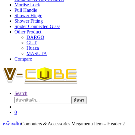
Mortise Lock
Pull Handle
Shower Hinge
Shower Fitting
Spider Connected Glass
Other Product
DARGO
GUT
Huaza
MASUTA
Compare
Search
ค้นหา:
ค้นหา
0
หน้าหลัก
Computers & Accessories Megamenu Item – Header 2