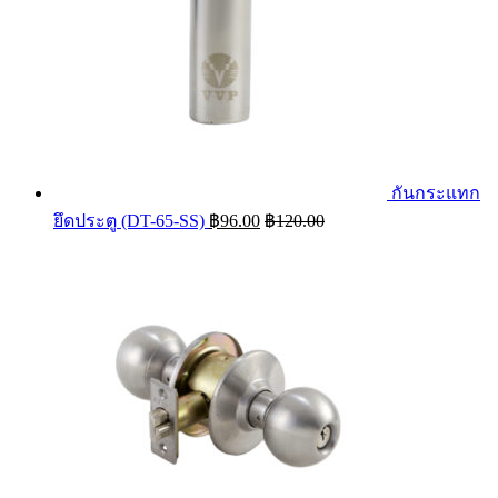
กันกระแทก
ยึดประตู (DT-65-SS)
฿
96.00
฿
120.00