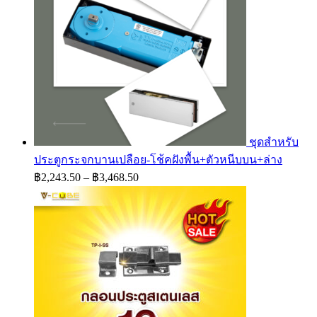
ชุดสำหรับ
ประตูกระจกบานเปลือย-โช้คฝังพื้น+ตัวหนีบบน+ล่าง
Price
฿
2,243.50
–
฿
3,468.50
range:
฿2,243.50
through
฿3,468.50