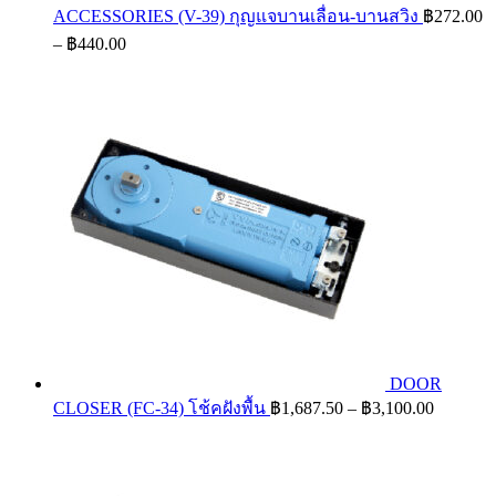
ACCESSORIES (V-39) กุญแจบานเลื่อน-บานสวิง
฿
272.00
Price
–
฿
440.00
range:
฿272.00
through
฿440.00
DOOR
Price
CLOSER (FC-34) โช้คฝังพื้น
฿
1,687.50
–
฿
3,100.00
range:
฿1,687.
through
฿3,100.