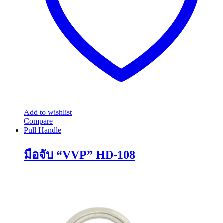
on
the
product
page
Add to wishlist
Compare
Pull Handle
มือจับ “VVP” HD-108