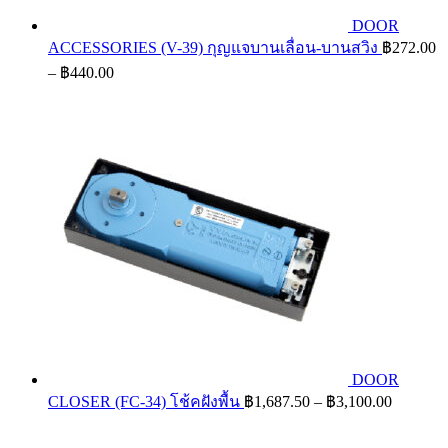
DOOR
ACCESSORIES (V-39) กุญแจบานเลื่อน-บานสวิง
฿
272.00
Price
–
฿
440.00
range:
฿272.00
through
฿440.00
DOOR
Price
CLOSER (FC-34) โช้คฝังพื้น
฿
1,687.50
–
฿
3,100.00
range:
฿1,687.