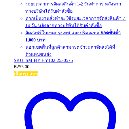
ระยะเวลาการจัดส่งสินค้า 1-2 วันทำการ หลังจาก
ทางบริษัทได้รับคำสั่งซื้อ
หากเป็นงานสั่งทำจะใช้ระยะเวลาการจัดส่งสินค้า 7-
14 วัน หลังจากทางบริษัทได้รับคำสั่งซื้อ
จัดส่งฟรีในเขตกรุงเทพ และปริมณฑล
ยอดขั้นต่ำ
1,000 บาท
นอกเขตพื้นที่ลูกค้าสามารถชำระค่าจัดส่งได้ที่
ตัวแทนขนส่ง
SKU: SM-HY HY102-2530575
฿
255.00
เลือกรูปแบบ
This
product
has
multiple
variants.
The
options
may
be
chosen