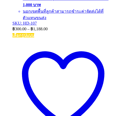
1,000 บาท
นอกเขตพื้นที่ลูกค้าสามารถชำระค่าจัดส่งได้ที่
ตัวแทนขนส่ง
SKU: HD-107
Price
฿
300.00
–
฿
1,188.00
range:
เลือกรูปแบบ
฿300.00
This
through
product
฿1,188.00
has
multiple
variants.
The
options
may
be
chosen
on
the
product
page