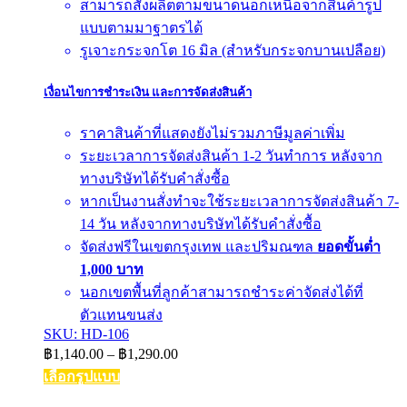
สามารถสั่งผลิตตามขนาดนอกเหนือจากสินค้ารูป
แบบตามมาฐาตรได้
รูเจาะกระจกโต 16 มิล (สำหรับกระจกบานเปลือย)
เงื่อนไขการชำระเงิน และการจัดส่งสินค้า
ราคาสินค้าที่แสดงยังไม่รวมภาษีมูลค่าเพิ่ม
ระยะเวลาการจัดส่งสินค้า 1-2 วันทำการ หลังจาก
ทางบริษัทได้รับคำสั่งซื้อ
หากเป็นงานสั่งทำจะใช้ระยะเวลาการจัดส่งสินค้า 7-
14 วัน หลังจากทางบริษัทได้รับคำสั่งซื้อ
จัดส่งฟรีในเขตกรุงเทพ และปริมณฑล
ยอดขั้นต่ำ
1,000 บาท
นอกเขตพื้นที่ลูกค้าสามารถชำระค่าจัดส่งได้ที่
ตัวแทนขนส่ง
SKU: HD-106
Price
฿
1,140.00
–
฿
1,290.00
range:
เลือกรูปแบบ
฿1,140.00
This
through