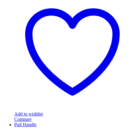
product
฿1,290.00
has
multiple
variants.
The
options
may
be
chosen
on
the
product
page
Add to wishlist
Compare
Pull Handle