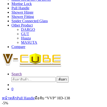
Mortise Lock
Pull Handle
Shower Hinge
Shower Fitting
Spider Connected Glass
Other Product
DARGO
GUT
Huaza
MASUTA
Compare
Search
ค้นหา:
ค้นหา
0
หน้าหลัก
Pull Handle
มือจับ “VVP” HD-138
-
5%