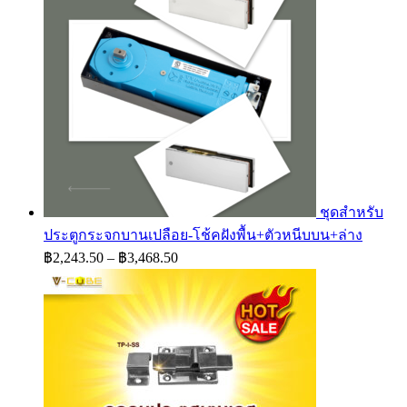
ชุดสำหรับ
ประตูกระจกบานเปลือย-โช้คฝังพื้น+ตัวหนีบบน+ล่าง
Price
฿
2,243.50
–
฿
3,468.50
range:
฿2,243.50
through
฿3,468.50