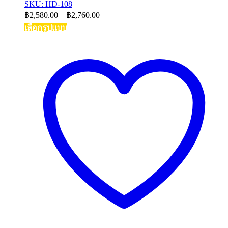
SKU: HD-108
Price
฿
2,580.00
–
฿
2,760.00
range:
เลือกรูปแบบ
฿2,580.00
This
through
product
฿2,760.00
has
multiple
variants.
The
options
may
be
chosen
on
the
product
page