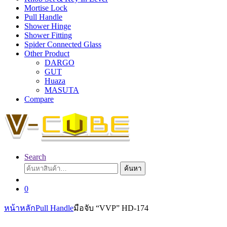
Mortise Lock
Pull Handle
Shower Hinge
Shower Fitting
Spider Connected Glass
Other Product
DARGO
GUT
Huaza
MASUTA
Compare
Search
ค้นหา:
ค้นหา
0
หน้าหลัก
Pull Handle
มือจับ “VVP” HD-174