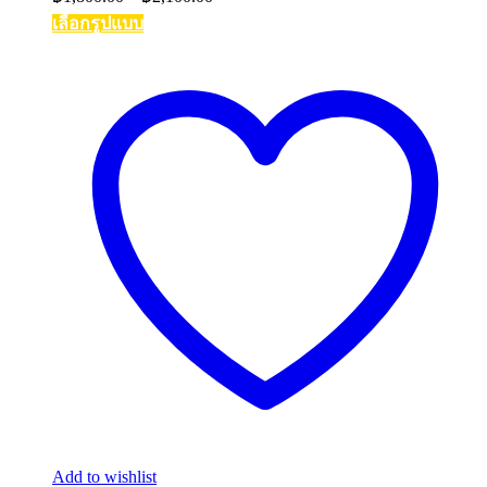
range:
เลือกรูปแบบ
฿1,800.00
This
through
product
฿2,100.00
has
multiple
variants.
The
options
may
be
chosen
on
the
product
page
Add to wishlist