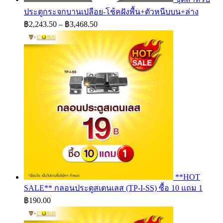
ประตูกระจกบานเปลือย-โช้คฝังพื้น+ตัวหนีบบน+ล่าง
Price
฿
2,243.50
–
฿
3,468.50
range:
฿2,243.50
through
฿3,468.50
**HOT
SALE** กลอนประตูสเตนเลส (TP-I-SS) ซื้อ 10 แถม 1
฿
190.00