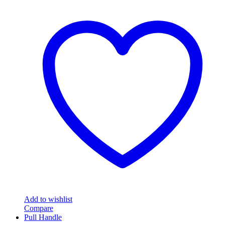
through
product
฿1,188.00
has
multiple
variants.
The
options
may
be
chosen
on
the
product
page
Add to wishlist
Compare
Pull Handle