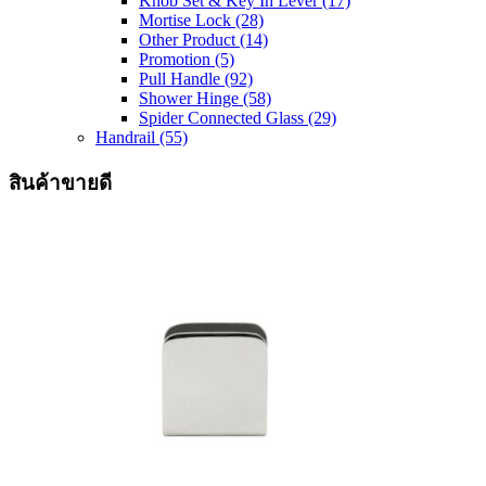
Knob Set & Key In Lever
(17)
Mortise Lock
(28)
Other Product
(14)
Promotion
(5)
Pull Handle
(92)
Shower Hinge
(58)
Spider Connected Glass
(29)
Handrail
(55)
สินค้าขายดี