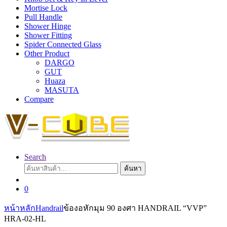
Mortise Lock
Pull Handle
Shower Hinge
Shower Fitting
Spider Connected Glass
Other Product
DARGO
GUT
Huaza
MASUTA
Compare
Search
ค้นหา:
ค้นหา
0
หน้าหลัก
Handrail
ข้องอหักมุม 90 องศา HANDRAIL “VVP”
HRA-02-HL