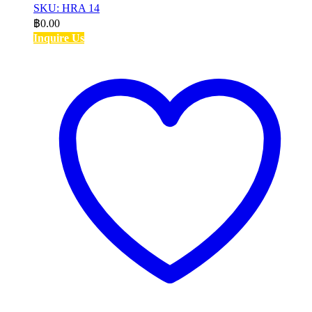
SKU: HRA 14
฿
0.00
Inquire Us