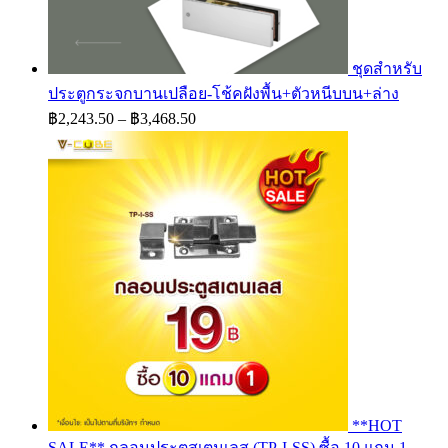
ชุดสำหรับ
ประตูกระจกบานเปลือย-โช้คฝังพื้น+ตัวหนีบบน+ล่าง
Price
฿
2,243.50
–
฿
3,468.50
range:
฿2,243.50
through
฿3,468.50
**HOT
SALE** กลอนประตูสเตนเลส (TP-I-SS) ซื้อ 10 แถม 1