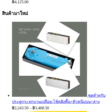
Price
฿
4,125.00
range:
฿3,712.50
สินค้ามาใหม่
through
฿4,125.00
ชุดสำหรับ
ประตูกระจกบานเปลือย-โช้คฝังพื้น+ตัวหนีบบน+ล่าง
Price
฿
2,243.50
–
฿
3,468.50
range: