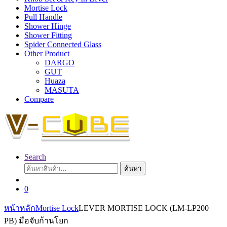
Mortise Lock
Pull Handle
Shower Hinge
Shower Fitting
Spider Connected Glass
Other Product
DARGO
GUT
Huaza
MASUTA
Compare
Search
ค้นหา:
ค้นหา
0
หน้าหลัก
Mortise Lock
LEVER MORTISE LOCK (LM-LP200
PB) มือจับก้านโยก