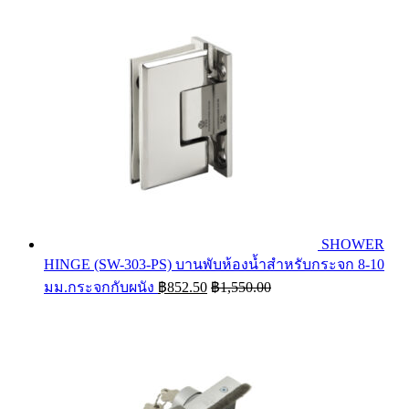
SHOWER
HINGE (SW-303-PS) บานพับห้องน้ำสำหรับกระจก 8-10
มม.กระจกกับผนัง
฿
852.50
฿
1,550.00