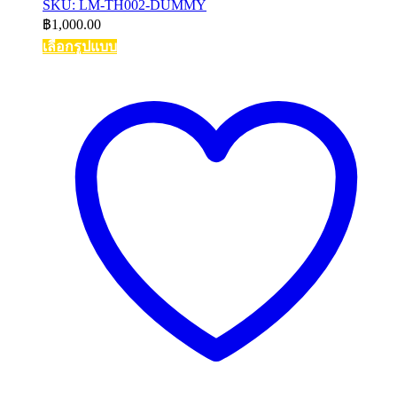
SKU: LM-TH002-DUMMY
฿
1,000.00
เลือกรูปแบบ
This
product
has
multiple
variants.
The
options
may
be
chosen
on
the
product
page