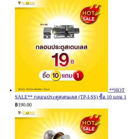
฿2,243.50
through
฿3,468.50
**HOT
SALE** กลอนประตูสเตนเลส (TP-I-SS) ซื้อ 10 แถม 1
฿
190.00