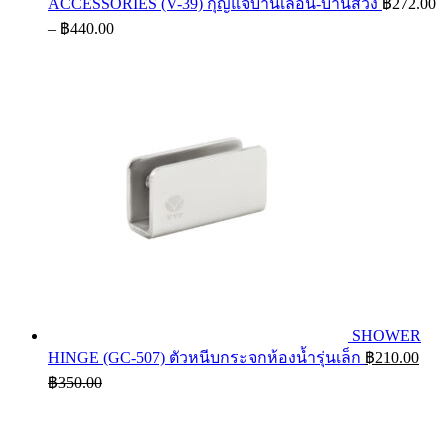
ACCESSORIES (V-39) กุญแจบานเลื่อน-บานสวิง
฿
272.00
Price
–
฿
440.00
range:
฿272.00
through
฿440.00
SHOWER
HINGE (GC-507) ตัวหนีบกระจกห้องน้ำรุ่นเล็ก
฿
210.00
฿
350.00