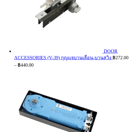
DOOR
ACCESSORIES (V-39) กุญแจบานเลื่อน-บานสวิง
฿
272.00
Price
–
฿
440.00
range:
฿272.00
through
฿440.00