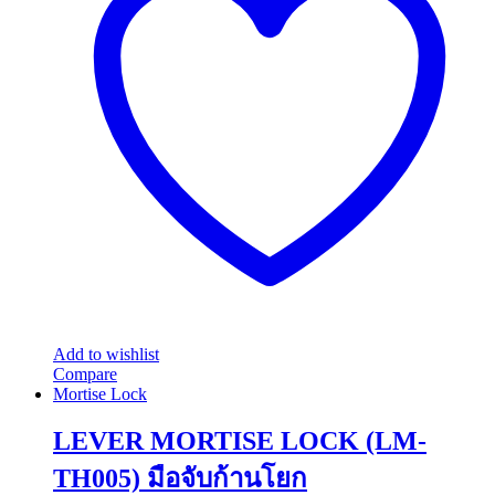
The
options
may
be
chosen
on
the
product
page
Add to wishlist
Compare
Mortise Lock
LEVER MORTISE LOCK (LM-
TH005) มือจับก้านโยก