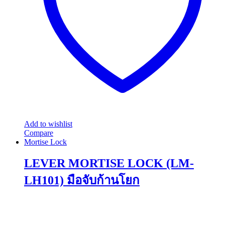
chosen
on
the
product
page
Add to wishlist
Compare
Mortise Lock
LEVER MORTISE LOCK (LM-
LH101) มือจับก้านโยก