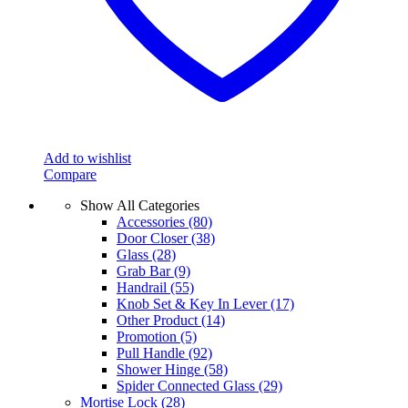
page
Add to wishlist
Compare
Show All Categories
Accessories
(80)
Door Closer
(38)
Glass
(28)
Grab Bar
(9)
Handrail
(55)
Knob Set & Key In Lever
(17)
Other Product
(14)
Promotion
(5)
Pull Handle
(92)
Shower Hinge
(58)
Spider Connected Glass
(29)
Mortise Lock
(28)