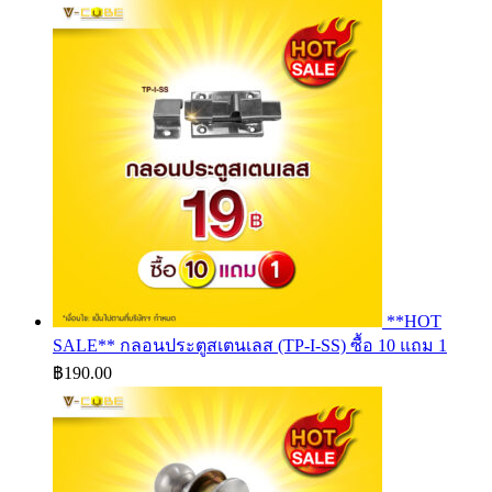
฿2,243.50
through
฿3,468.50
**HOT
SALE** กลอนประตูสเตนเลส (TP-I-SS) ซื้อ 10 แถม 1
฿
190.00