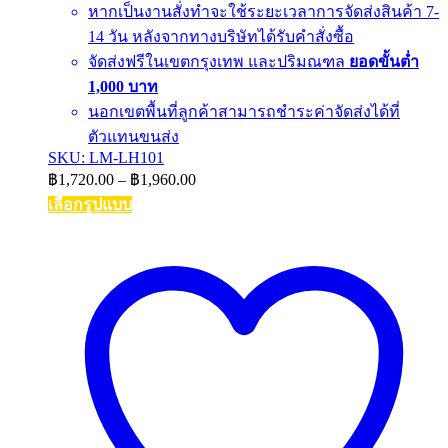
หากเป็นงานสั่งทำจะใช้ระยะเวลาการจัดส่งสินค้า 7-
14 วัน หลังจากทางบริษัทได้รับคำสั่งซื้อ
จัดส่งฟรีในเขตกรุงเทพ และปริมณฑล
ยอดขั้นต่ำ
1,000 บาท
นอกเขตพื้นที่ลูกค้าสามารถชำระค่าจัดส่งได้ที่
ตัวแทนขนส่ง
SKU: LM-LH101
Price
฿
1,720.00
–
฿
1,960.00
range:
เลือกรูปแบบ
฿1,720.00
This
through
product
฿1,960.00
has
multiple
variants.
The
options
may
be
chosen
on
the
product