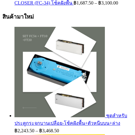
Price
CLOSER (FC-34) โช้คฝังพื้น
฿
1,687.50
–
฿
3,100.00
range:
฿1,687.
สินค้ามาใหม่
through
฿3,100.
ชุดสำหรับ
ประตูกระจกบานเปลือย-โช้คฝังพื้น+ตัวหนีบบน+ล่าง
Price
฿
2,243.50
–
฿
3,468.50
range: