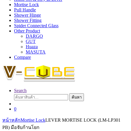
Mortise Lock
Pull Handle
Shower Hinge
Shower Fitting
Spider Connected Glass
Other Product
DARGO
GUT
Huaza
MASUTA
Compare
Search
ค้นหา:
ค้นหา
0
หน้าหลัก
Mortise Lock
LEVER MORTISE LOCK (LM-LP301
PB) มือจับก้านโยก