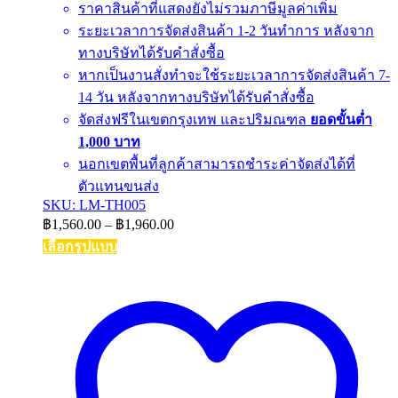
ราคาสินค้าที่แสดงยังไม่รวมภาษีมูลค่าเพิ่ม
ระยะเวลาการจัดส่งสินค้า 1-2 วันทำการ หลังจาก
ทางบริษัทได้รับคำสั่งซื้อ
หากเป็นงานสั่งทำจะใช้ระยะเวลาการจัดส่งสินค้า 7-
14 วัน หลังจากทางบริษัทได้รับคำสั่งซื้อ
จัดส่งฟรีในเขตกรุงเทพ และปริมณฑล
ยอดขั้นต่ำ
1,000 บาท
นอกเขตพื้นที่ลูกค้าสามารถชำระค่าจัดส่งได้ที่
ตัวแทนขนส่ง
SKU: LM-TH005
Price
฿
1,560.00
–
฿
1,960.00
range:
เลือกรูปแบบ
฿1,560.00
This
through
product
฿1,960.00
has
multiple
variants.
The
options
may
be