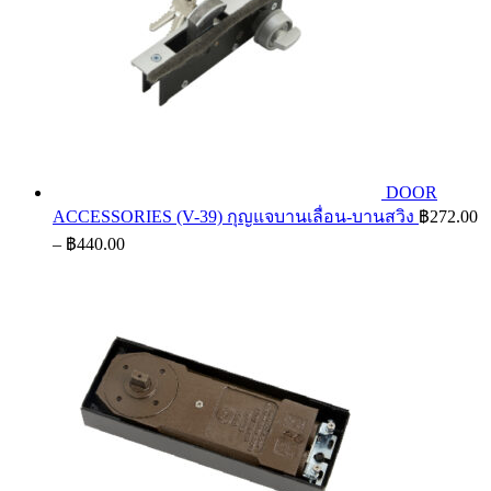
DOOR
ACCESSORIES (V-39) กุญแจบานเลื่อน-บานสวิง
฿
272.00
Price
–
฿
440.00
range:
฿272.00
through
฿440.00