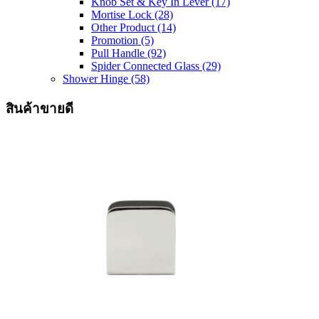
Knob Set & Key In Lever
(17)
Mortise Lock
(28)
Other Product
(14)
Promotion
(5)
Pull Handle
(92)
Spider Connected Glass
(29)
Shower Hinge
(58)
สินค้าขายดี