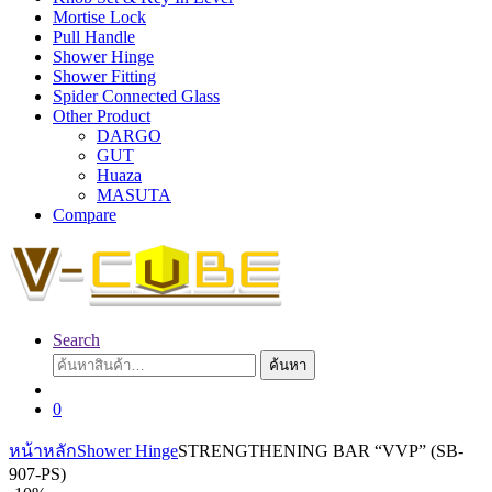
Mortise Lock
Pull Handle
Shower Hinge
Shower Fitting
Spider Connected Glass
Other Product
DARGO
GUT
Huaza
MASUTA
Compare
Search
ค้นหา:
ค้นหา
0
หน้าหลัก
Shower Hinge
STRENGTHENING BAR “VVP” (SB-
907-PS)