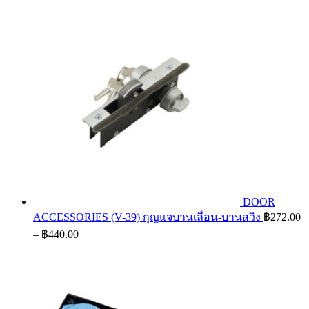
DOOR
ACCESSORIES (V-39) กุญแจบานเลื่อน-บานสวิง
฿
272.00
Price
–
฿
440.00
range:
฿272.00
through
฿440.00