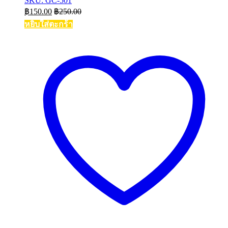
SKU: GC-501
฿
150.00
฿
250.00
หยิบใส่ตะกร้า