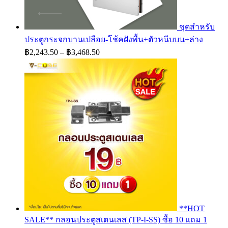
ชุดสำหรับ
ประตูกระจกบานเปลือย-โช้คฝังพื้น+ตัวหนีบบน+ล่าง
Price
฿
2,243.50
–
฿
3,468.50
range:
฿2,243.50
through
฿3,468.50
**HOT
SALE** กลอนประตูสเตนเลส (TP-I-SS) ซื้อ 10 แถม 1