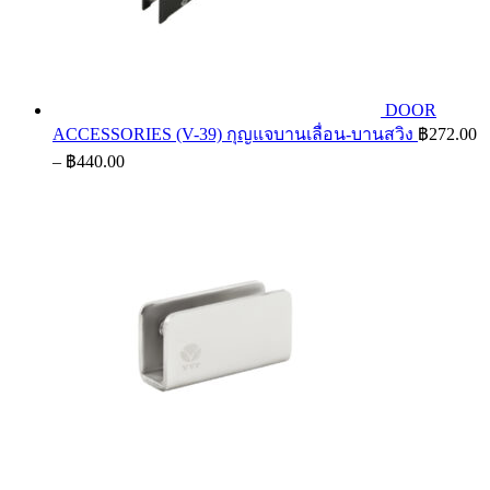
DOOR
ACCESSORIES (V-39) กุญแจบานเลื่อน-บานสวิง
฿
272.00
Price
–
฿
440.00
range:
฿272.00
through
฿440.00