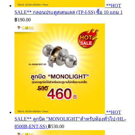
**HOT
SALE** กลอนประตูสเตนเลส (TP-I-SS) ซื้อ 10 แถม 1
฿
190.00
**HOT
SALE** ลูกบิด "MONOLIGHT"สำหรับห้องทั่วไป (HL-
8500B-ENT-SS)
฿
530.00