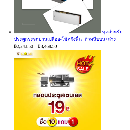
ชุดสำหรับ
ประตูกระจกบานเปลือย-โช้คฝังพื้น+ตัวหนีบบน+ล่าง
Price
฿
2,243.50
–
฿
3,468.50
range:
฿2,243.50
through
฿3,468.50