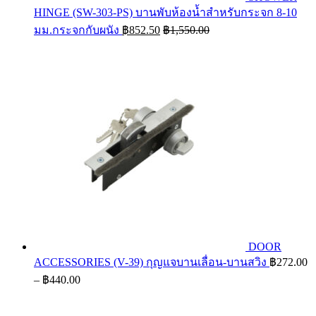
HINGE (SW-303-PS) บานพับห้องน้ำสำหรับกระจก 8-10
มม.กระจกกับผนัง
฿
852.50
฿
1,550.00
DOOR
ACCESSORIES (V-39) กุญแจบานเลื่อน-บานสวิง
฿
272.00
Price
–
฿
440.00
range:
฿272.00