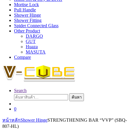
Mortise Lock
Pull Handle
Shower Hinge
Shower Fitting
Spider Connected Glass
Other Product
DARGO
GUT
Huaza
MASUTA
Compare
Search
ค้นหา:
ค้นหา
0
หน้าหลัก
Shower Hinge
STRENGTHENING BAR “VVP” (SBQ-
807-HL)