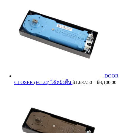
through
฿440.00
DOOR
Price
CLOSER (FC-34) โช้คฝังพื้น
฿
1,687.50
–
฿
3,100.00
range:
฿1,687.
through
฿3,100.