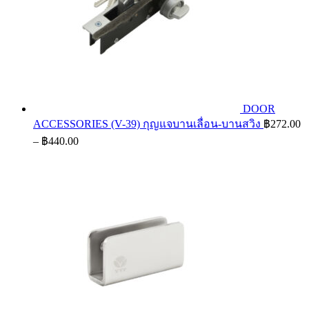
DOOR
ACCESSORIES (V-39) กุญแจบานเลื่อน-บานสวิง
฿
272.00
Price
–
฿
440.00
range:
฿272.00
through
฿440.00