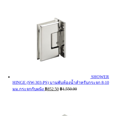
SHOWER
HINGE (SW-303-PS) บานพับห้องน้ำสำหรับกระจก 8-10
มม.กระจกกับผนัง
฿
852.50
฿
1,550.00