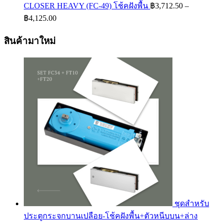
CLOSER HEAVY (FC-49) โช้คฝังพื้น
฿
3,712.50
–
Price
฿
4,125.00
range:
฿3,712.50
สินค้ามาใหม่
through
฿4,125.00
ชุดสำหรับ
ประตูกระจกบานเปลือย-โช้คฝังพื้น+ตัวหนีบบน+ล่าง