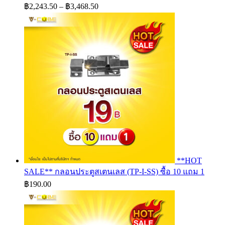
Price
฿
2,243.50
–
฿
3,468.50
range:
฿2,243.50
through
฿3,468.50
**HOT
SALE** กลอนประตูสเตนเลส (TP-I-SS) ซื้อ 10 แถม 1
฿
190.00