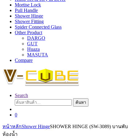
Mortise Lock
Pull Handle
Shower Hinge
Shower Fitting
Spider Connected Glass
Other Product
DARGO
GUT
Huaza
MASUTA
Compare
Search
ค้นหา:
ค้นหา
0
หน้าหลัก
Shower Hinge
SHOWER HINGE (SW-3089) บานพับ
ห้องน้ำ