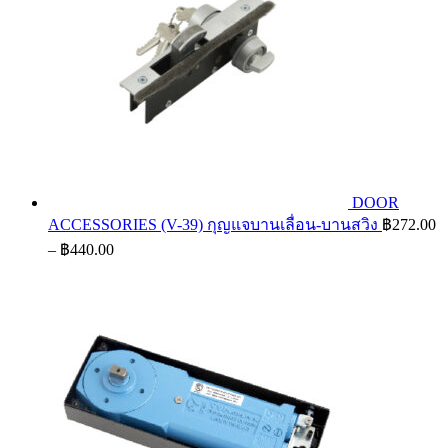
DOOR
ACCESSORIES (V-39) กุญแจบานเลื่อน-บานสวิง
฿
272.00
Price
–
฿
440.00
range:
฿272.00
through
฿440.00