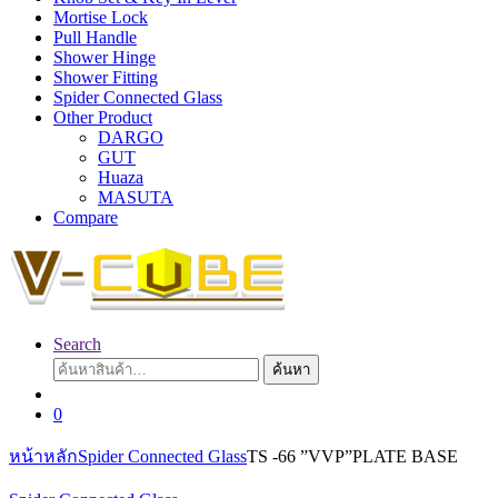
Mortise Lock
Pull Handle
Shower Hinge
Shower Fitting
Spider Connected Glass
Other Product
DARGO
GUT
Huaza
MASUTA
Compare
Search
ค้นหา:
ค้นหา
0
หน้าหลัก
Spider Connected Glass
TS -66 ”VVP”PLATE BASE