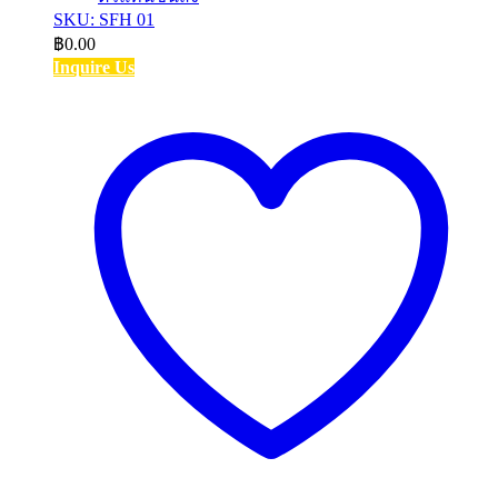
SKU: SFH 01
฿
0.00
Inquire Us