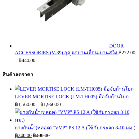
DOOR
ACCESSORIES (V-39) กุญแจบานเลื่อน-บานสวิง
฿
272.00
Price
–
฿
440.00
range:
฿272.00
สินค้าลดราคา
through
฿440.00
LEVER MORTISE LOCK (LM-TH005) มือจับก้านโยก
Price
฿
1,560.00
–
฿
1,960.00
range:
฿1,560.00
through
ยางกันน้ำ(หลอด) "VVP" PS 12 A (ใช้กับกระจก 8-10 มม.)
฿1,960.00
฿
240.00
฿
400.00