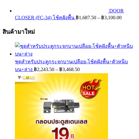
DOOR
Price
CLOSER (FC-34) โช้คฝังพื้น
฿
1,687.50
–
฿
3,100.00
range:
฿1,687.
สินค้ามาใหม่
through
฿3,100.
ชุดสำหรับประตูกระจกบานเปลือย-โช้คฝังพื้น+ตัวหนีบ
Price
บน+ล่าง
฿
2,243.50
–
฿
3,468.50
range:
฿2,243.50
through
฿3,468.50