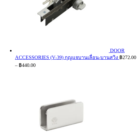
DOOR
ACCESSORIES (V-39) กุญแจบานเลื่อน-บานสวิง
฿
272.00
Price
–
฿
440.00
range:
฿272.00
through
฿440.00