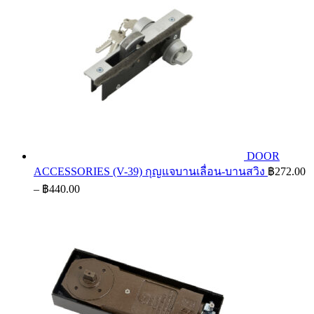
DOOR
ACCESSORIES (V-39) กุญแจบานเลื่อน-บานสวิง
฿
272.00
Price
–
฿
440.00
range:
฿272.00
through
฿440.00