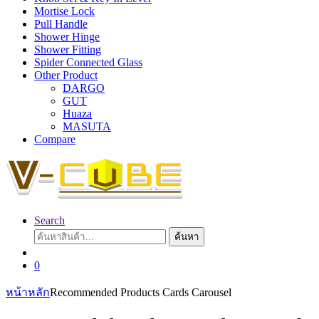
Mortise Lock
Pull Handle
Shower Hinge
Shower Fitting
Spider Connected Glass
Other Product
DARGO
GUT
Huaza
MASUTA
Compare
Search
ค้นหา:
ค้นหา
0
หน้าหลัก
Recommended Products Cards Carousel