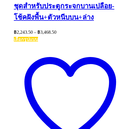
ชุดสำหรับประตูกระจกบานเปลือย-
โช้คฝังพื้น+ตัวหนีบบน+ล่าง
Price
฿
2,243.50
–
฿
3,468.50
range:
เลือกรูปแบบ
฿2,243.50
This
through
product
฿3,468.50
has
multiple
variants.
The
options
may
be
chosen
on
the
product
page