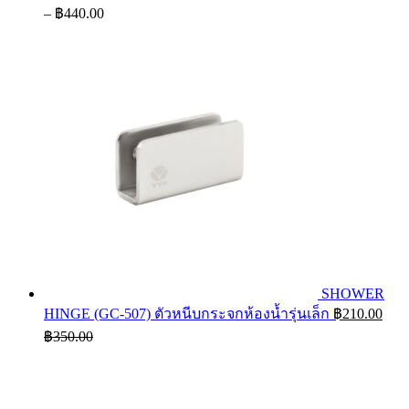
Price
–
฿
440.00
range:
฿272.00
through
฿440.00
SHOWER
HINGE (GC-507) ตัวหนีบกระจกห้องน้ำรุ่นเล็ก
฿
210.00
฿
350.00