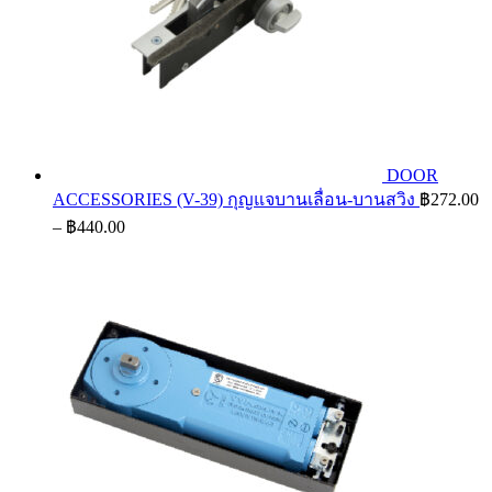
DOOR
ACCESSORIES (V-39) กุญแจบานเลื่อน-บานสวิง
฿
272.00
Price
–
฿
440.00
range:
฿272.00
through
฿440.00