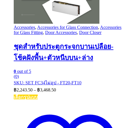
Accessories
,
Accessories for Glass Connection
,
Accessories
for Glass Fitting
,
Door Accessories
,
Door Closer
ชุดสำหรับประตูกระจกบานเปลือย-
โช้คฝังพื้น+ตัวหนีบบน+ล่าง
0
out of 5
(0)
SKU: SET FC34ไม่อุป - FT20-FT10
Price
฿
2,243.50
–
฿
3,468.50
range:
เลือกรูปแบบ
฿2,243.50
This
through
product
฿3,468.50
has
multiple
variants.