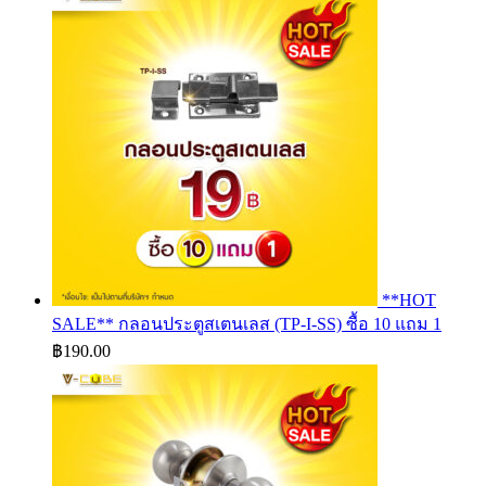
฿2,243.50
through
฿3,468.50
**HOT
SALE** กลอนประตูสเตนเลส (TP-I-SS) ซื้อ 10 แถม 1
฿
190.00