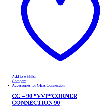
The
options
may
be
chosen
on
the
product
page
Add to wishlist
Compare
Accessories for Glass Connection
CC – 90 ”VVP”CORNER
CONNECTION 90