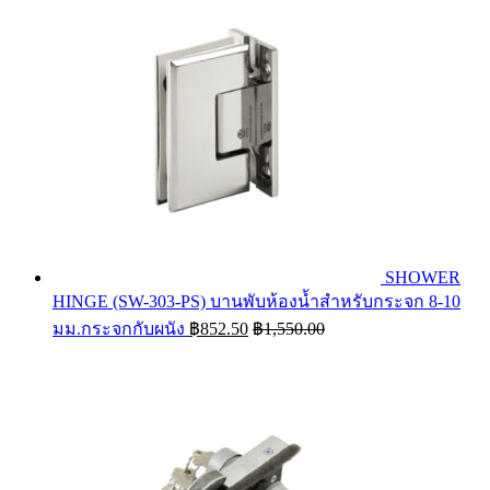
SHOWER
HINGE (SW-303-PS) บานพับห้องน้ำสำหรับกระจก 8-10
มม.กระจกกับผนัง
฿
852.50
฿
1,550.00