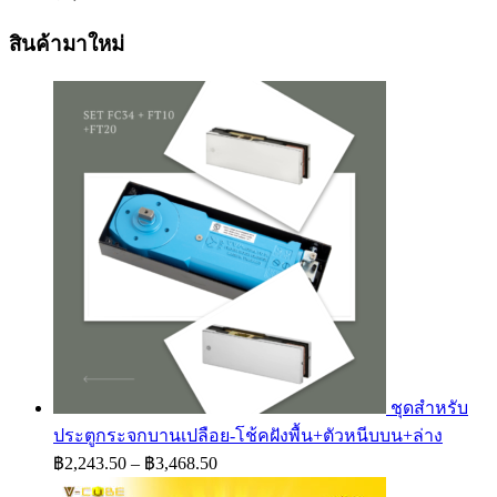
range:
฿3,712.50
สินค้ามาใหม่
through
฿4,125.00
ชุดสำหรับ
ประตูกระจกบานเปลือย-โช้คฝังพื้น+ตัวหนีบบน+ล่าง
Price
฿
2,243.50
–
฿
3,468.50
range: