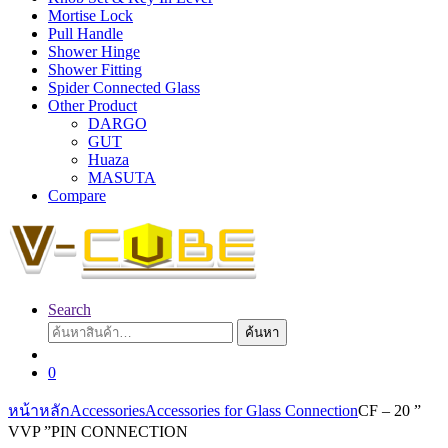
Mortise Lock
Pull Handle
Shower Hinge
Shower Fitting
Spider Connected Glass
Other Product
DARGO
GUT
Huaza
MASUTA
Compare
Search
ค้นหา:
ค้นหา
0
หน้าหลัก
Accessories
Accessories for Glass Connection
CF – 20 ”
VVP ”PIN CONNECTION