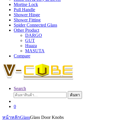
Mortise Lock
Pull Handle
Shower Hinge
Shower Fitting
Spider Connected Glass
Other Product
DARGO
GUT
Huaza
MASUTA
Compare
Search
ค้นหา:
ค้นหา
0
หน้าหลัก
Glass
Glass Door Knobs