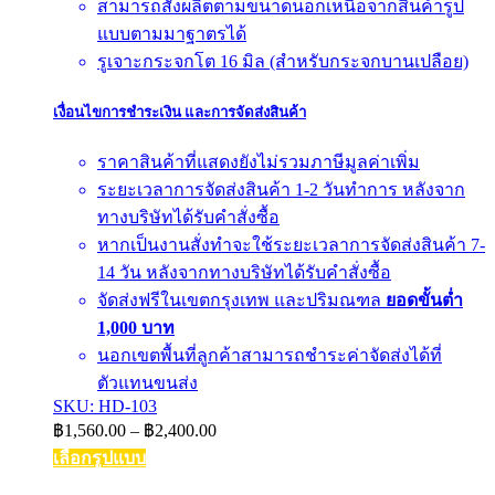
สามารถสั่งผลิตตามขนาดนอกเหนือจากสินค้ารูป
แบบตามมาฐาตรได้
รูเจาะกระจกโต 16 มิล (สำหรับกระจกบานเปลือย)
เงื่อนไขการชำระเงิน และการจัดส่งสินค้า
ราคาสินค้าที่แสดงยังไม่รวมภาษีมูลค่าเพิ่ม
ระยะเวลาการจัดส่งสินค้า 1-2 วันทำการ หลังจาก
ทางบริษัทได้รับคำสั่งซื้อ
หากเป็นงานสั่งทำจะใช้ระยะเวลาการจัดส่งสินค้า 7-
14 วัน หลังจากทางบริษัทได้รับคำสั่งซื้อ
จัดส่งฟรีในเขตกรุงเทพ และปริมณฑล
ยอดขั้นต่ำ
1,000 บาท
นอกเขตพื้นที่ลูกค้าสามารถชำระค่าจัดส่งได้ที่
ตัวแทนขนส่ง
SKU: HD-103
Price
฿
1,560.00
–
฿
2,400.00
range:
เลือกรูปแบบ
฿1,560.00
This
through