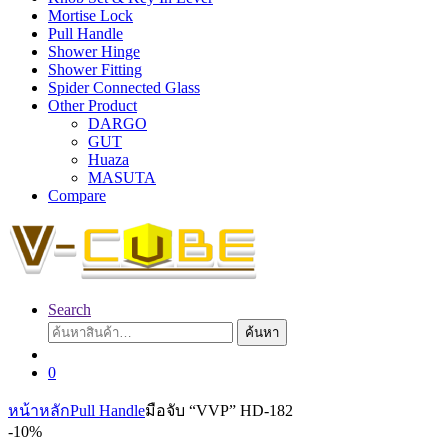
Mortise Lock
Pull Handle
Shower Hinge
Shower Fitting
Spider Connected Glass
Other Product
DARGO
GUT
Huaza
MASUTA
Compare
Search
ค้นหา:
ค้นหา
0
หน้าหลัก
Pull Handle
มือจับ “VVP” HD-182
-
10%