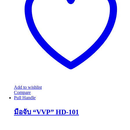
options
may
be
chosen
on
the
product
page
Add to wishlist
Compare
Pull Handle
มือจับ “VVP” HD-101