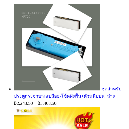
฿4,125.00
ชุดสำหรับ
ประตูกระจกบานเปลือย-โช้คฝังพื้น+ตัวหนีบบน+ล่าง
Price
฿
2,243.50
–
฿
3,468.50
range:
฿2,243.50
through
฿3,468.50