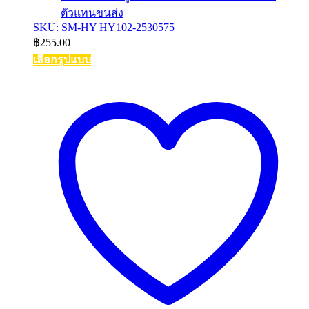
ตัวแทนขนส่ง
SKU: SM-HY HY102-2530575
฿
255.00
เลือกรูปแบบ
This
product
has
multiple
variants.
The
options
may
be
chosen
on
the
product
page