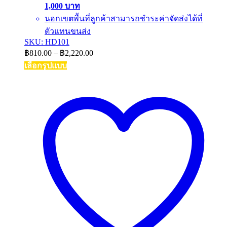
1,000 บาท
นอกเขตพื้นที่ลูกค้าสามารถชำระค่าจัดส่งได้ที่
ตัวแทนขนส่ง
SKU: HD101
Price
฿
810.00
–
฿
2,220.00
range:
เลือกรูปแบบ
฿810.00
This
through
product
฿2,220.00
has
multiple
variants.
The
options
may
be
chosen
on
the
product
page