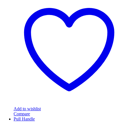
product
฿2,400.00
has
multiple
variants.
The
options
may
be
chosen
on
the
product
page
Add to wishlist
Compare
Pull Handle