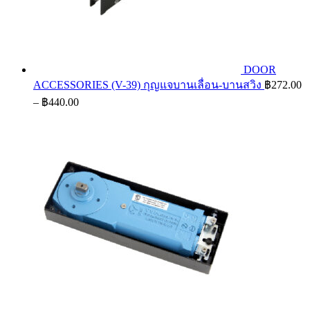
DOOR
ACCESSORIES (V-39) กุญแจบานเลื่อน-บานสวิง
฿
272.00
Price
–
฿
440.00
range:
฿272.00
through
฿440.00