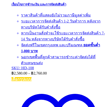
เงื่อนไขการชำระเงิน และการจัดส่งสินค้า
ราคาสินค้าที่แสดงยังไม่รวมภาษีมูลค่าเพิ่ม
ระยะเวลาการจัดส่งสินค้า 1-2 วันทำการ หลังจาก
ทางบริษัทได้รับคำสั่งซื้อ
หากเป็นงานสั่งทำจะใช้ระยะเวลาการจัดส่งสินค้า 7-
14 วัน หลังจากทางบริษัทได้รับคำสั่งซื้อ
จัดส่งฟรีในเขตกรุงเทพ และปริมณฑล
ยอดขั้นต่ำ
1,000 บาท
นอกเขตพื้นที่ลูกค้าสามารถชำระค่าจัดส่งได้ที่
ตัวแทนขนส่ง
SKU: HD-108
Price
฿
2,580.00
–
฿
2,760.00
range:
เลือกรูปแบบ
฿2,580.00
This
through
product
฿2,760.00
has
multiple
variants.
The