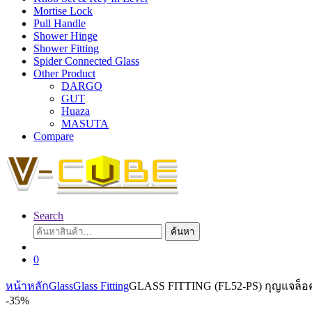
Mortise Lock
Pull Handle
Shower Hinge
Shower Fitting
Spider Connected Glass
Other Product
DARGO
GUT
Huaza
MASUTA
Compare
Search
ค้นหา:
ค้นหา
0
หน้าหลัก
Glass
Glass Fitting
GLASS FITTING (FL52-PS) กุญแจล็
-
35%