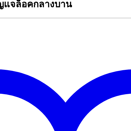
ุญแจล็อคกลางบาน