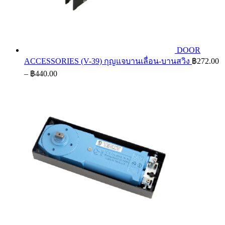
DOOR
ACCESSORIES (V-39) กุญแจบานเลื่อน-บานสวิง
฿
272.00
Price
–
฿
440.00
range:
฿272.00
through
฿440.00