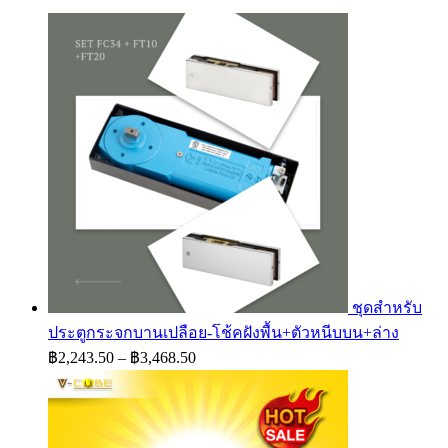
฿4,125.00
ชุดสำหรับ
ประตูกระจกบานเปลือย-โช้คฝังพื้น+ตัวหนีบบน+ล่าง
Price
฿
2,243.50
–
฿
3,468.50
range:
฿2,243.50
through
฿3,468.50