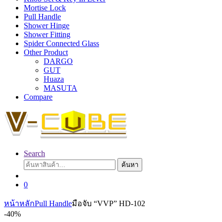
Mortise Lock
Pull Handle
Shower Hinge
Shower Fitting
Spider Connected Glass
Other Product
DARGO
GUT
Huaza
MASUTA
Compare
Search
ค้นหา:
ค้นหา
0
หน้าหลัก
Pull Handle
มือจับ “VVP” HD-102
-
40%