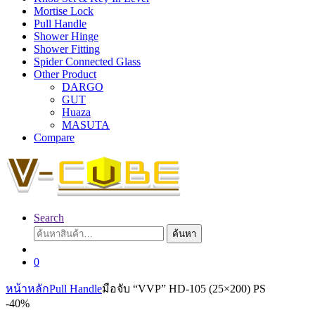
Mortise Lock
Pull Handle
Shower Hinge
Shower Fitting
Spider Connected Glass
Other Product
DARGO
GUT
Huaza
MASUTA
Compare
Search
ค้นหา:
ค้นหา
0
หน้าหลัก
Pull Handle
มือจับ “VVP” HD-105 (25×200) PS
-
40%