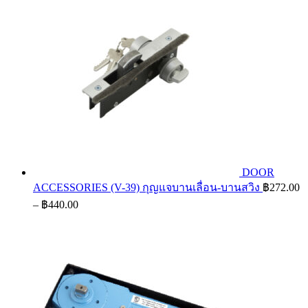
DOOR
ACCESSORIES (V-39) กุญแจบานเลื่อน-บานสวิง
฿
272.00
Price
–
฿
440.00
range:
฿272.00
through
฿440.00