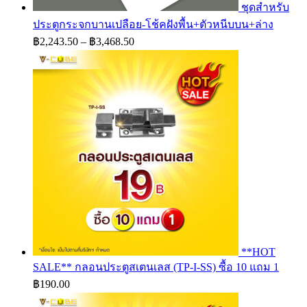
ชุดสำหรับ
ประตูกระจกบานเปลือย-โช้คฝังพื้น+ตัวหนีบบน+ล่าง
Price
฿
2,243.50
–
฿
3,468.50
range:
฿2,243.50
through
฿3,468.50
**HOT
SALE** กลอนประตูสเตนเลส (TP-I-SS) ซื้อ 10 แถม 1
฿
190.00