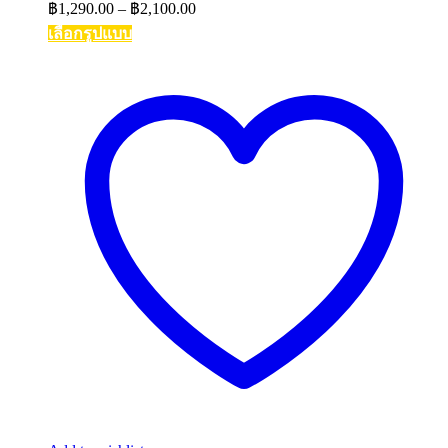
Price
฿
1,290.00
–
฿
2,100.00
range:
เลือกรูปแบบ
฿1,290.00
This
through
product
฿2,100.00
has
multiple
variants.
The
options
may
be
chosen
on
the
product
page