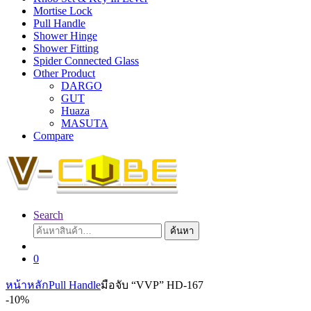
Mortise Lock
Pull Handle
Shower Hinge
Shower Fitting
Spider Connected Glass
Other Product
DARGO
GUT
Huaza
MASUTA
Compare
Search
ค้นหา:
ค้นหา
0
หน้าหลัก
Pull Handle
มือจับ “VVP” HD-167
-
10%