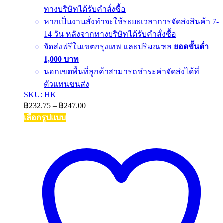
ทางบริษัทได้รับคำสั่งซื้อ
หากเป็นงานสั่งทำจะใช้ระยะเวลาการจัดส่งสินค้า 7-
14 วัน หลังจากทางบริษัทได้รับคำสั่งซื้อ
จัดส่งฟรีในเขตกรุงเทพ และปริมณฑล
ยอดขั้นต่ำ
1,000 บาท
นอกเขตพื้นที่ลูกค้าสามารถชำระค่าจัดส่งได้ที่
ตัวแทนขนส่ง
SKU: HK
Price
฿
232.75
–
฿
247.00
range:
เลือกรูปแบบ
฿232.75
This
through
product
฿247.00
has
multiple
variants.
The
options
may
be
chosen
on