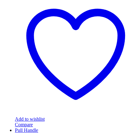
product
฿2,760.00
has
multiple
variants.
The
options
may
be
chosen
on
the
product
page
Add to wishlist
Compare
Pull Handle