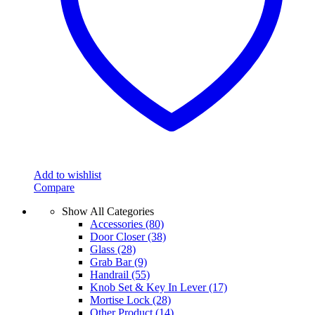
chosen
on
the
product
page
Add to wishlist
Compare
Show All Categories
Accessories
(80)
Door Closer
(38)
Glass
(28)
Grab Bar
(9)
Handrail
(55)
Knob Set & Key In Lever
(17)
Mortise Lock
(28)
Other Product
(14)