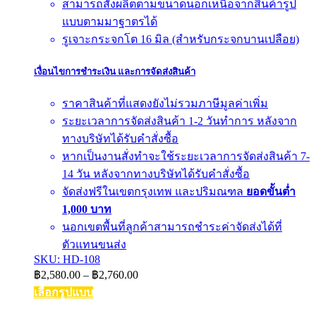
สามารถสั่งผลิตตามขนาดนอกเหนือจากสินค้ารูป
แบบตามมาฐาตรได้
รูเจาะกระจกโต 16 มิล (สำหรับกระจกบานเปลือย)
เงื่อนไขการชำระเงิน และการจัดส่งสินค้า
ราคาสินค้าที่แสดงยังไม่รวมภาษีมูลค่าเพิ่ม
ระยะเวลาการจัดส่งสินค้า 1-2 วันทำการ หลังจาก
ทางบริษัทได้รับคำสั่งซื้อ
หากเป็นงานสั่งทำจะใช้ระยะเวลาการจัดส่งสินค้า 7-
14 วัน หลังจากทางบริษัทได้รับคำสั่งซื้อ
จัดส่งฟรีในเขตกรุงเทพ และปริมณฑล
ยอดขั้นต่ำ
1,000 บาท
นอกเขตพื้นที่ลูกค้าสามารถชำระค่าจัดส่งได้ที่
ตัวแทนขนส่ง
SKU: HD-108
Price
฿
2,580.00
–
฿
2,760.00
range:
เลือกรูปแบบ
฿2,580.00
This
through