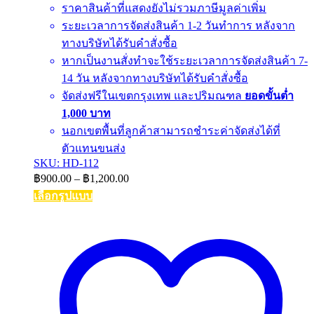
ราคาสินค้าที่แสดงยังไม่รวมภาษีมูลค่าเพิ่ม
ระยะเวลาการจัดส่งสินค้า 1-2 วันทำการ หลังจาก
ทางบริษัทได้รับคำสั่งซื้อ
หากเป็นงานสั่งทำจะใช้ระยะเวลาการจัดส่งสินค้า 7-
14 วัน หลังจากทางบริษัทได้รับคำสั่งซื้อ
จัดส่งฟรีในเขตกรุงเทพ และปริมณฑล
ยอดขั้นต่ำ
1,000 บาท
นอกเขตพื้นที่ลูกค้าสามารถชำระค่าจัดส่งได้ที่
ตัวแทนขนส่ง
SKU: HD-112
Price
฿
900.00
–
฿
1,200.00
range:
เลือกรูปแบบ
฿900.00
This
through
product
฿1,200.00
has
multiple
variants.
The
options
may
be