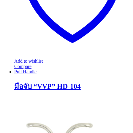
the
product
page
Add to wishlist
Compare
Pull Handle
มือจับ “VVP” HD-104