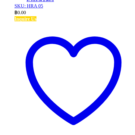
SKU: HRA 05
฿
0.00
Inquire Us