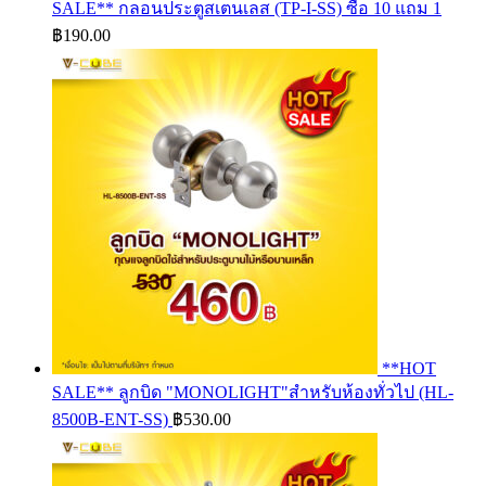
SALE** กลอนประตูสเตนเลส (TP-I-SS) ซื้อ 10 แถม 1
฿
190.00
**HOT
SALE** ลูกบิด "MONOLIGHT"สำหรับห้องทั่วไป (HL-
8500B-ENT-SS)
฿
530.00