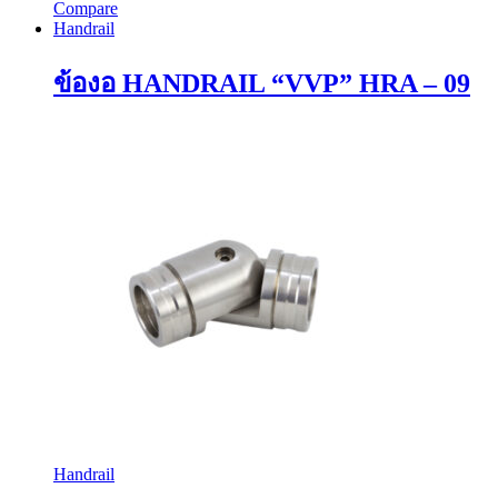
Compare
Handrail
ข้องอ HANDRAIL “VVP” HRA – 09
Handrail