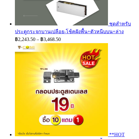
ชุดสำหรับ
ประตูกระจกบานเปลือย-โช้คฝังพื้น+ตัวหนีบบน+ล่าง
Price
฿
2,243.50
–
฿
3,468.50
range:
฿2,243.50
through
฿3,468.50
**HOT