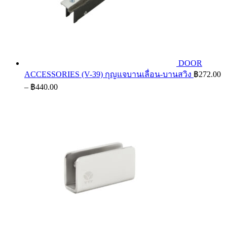
DOOR
ACCESSORIES (V-39) กุญแจบานเลื่อน-บานสวิง
฿
272.00
Price
–
฿
440.00
range:
฿272.00
through
฿440.00