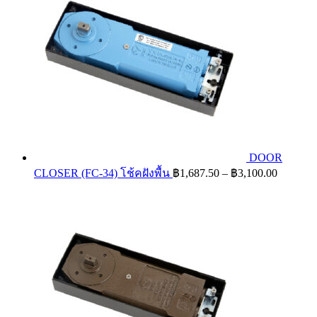
DOOR
Price
CLOSER (FC-34) โช้คฝังพื้น
฿
1,687.50
–
฿
3,100.00
range:
฿1,687.
through
฿3,100.