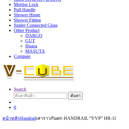
Mortise Lock
Pull Handle
Shower Hinge
Shower Fitting
Spider Connected Glass
Other Product
DARGO
GUT
Huaza
MASUTA
Compare
Search
ค้นหา:
ค้นหา
0
หน้าหลัก
Handrail
เสาราวกันตก HANDRAIL ”VVP” HR-11