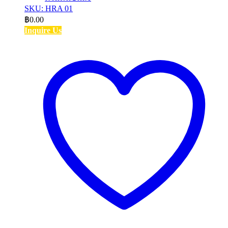
SKU: HRA 01
฿
0.00
Inquire Us