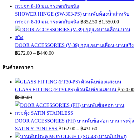
SHOWER HINGE (SW-303-PS) บานพับห้องน้ำสำหรับ
กระจก 8-10 มม.กระจกกับผนัง
฿
852.50
฿
1,550.00
DOOR ACCESSORIES (V-39) กุญแจบานเลื่อน-บานสวิง
Price
฿
272.00
–
฿
440.00
range:
฿272.00
สินค้าลดราคา
through
฿440.00
GLASS FITTING (FT30-PS) ตัวหนีบช่องแสงบน
฿
520.00
฿
800.00
DOOR ACCESSORIES (FH) บานพับข้อศอก บานกระทุ้ง
Price
SATIN STAINLESS
฿
162.00
–
฿
431.60
range:
บานพับประตู
฿162.00