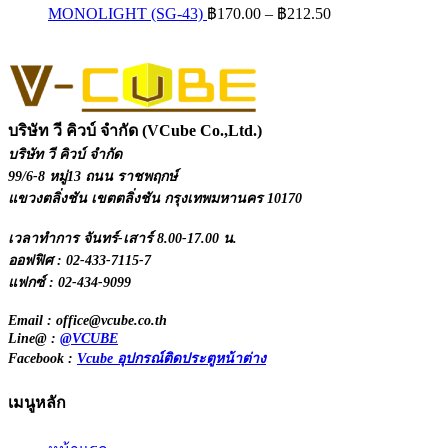
Price
MONOLIGHT (SG-43)
฿
170.00
–
฿
212.50
through
range:
฿431.60
฿170.00
through
฿212.50
บริษัท วี คิวบ์ จำกัด (VCube Co.,Ltd.)
บริษัท วี คิวบ์ จำกัด
99/6-8 หมู่13 ถนน ราชพฤกษ์
แขวงตลิ่งชัน เขตตลิ่งชัน กรุงเทพมหานคร 10170
เวลาทำการ จันทร์-เสาร์ 8.00-17.00 น.
ออฟฟิศ : 02-433-7115-7
แฟกซ์ : 02-434-9099
Email : office@vcube.co.th
Line@ :
@VCUBE
Facebook :
Vcube อุปกรณ์ติดประตูหน้าต่าง
เมนูหลัก