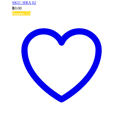
SKU: HRA 02
฿
0.00
Inquire Us