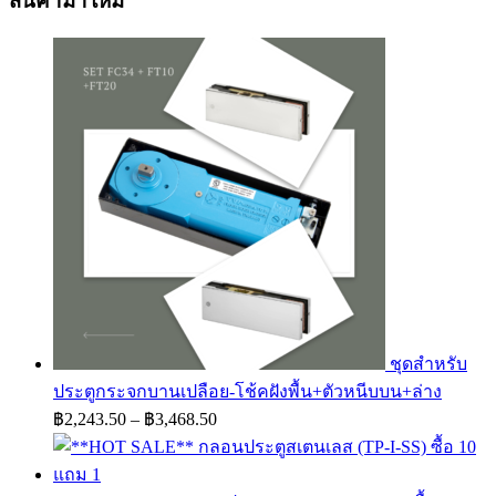
สินค้ามาใหม่
through
฿4,125.00
ชุดสำหรับ
ประตูกระจกบานเปลือย-โช้คฝังพื้น+ตัวหนีบบน+ล่าง
Price
฿
2,243.50
–
฿
3,468.50
range:
฿2,243.50
through