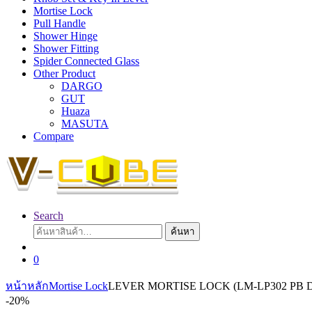
Mortise Lock
Pull Handle
Shower Hinge
Shower Fitting
Spider Connected Glass
Other Product
DARGO
GUT
Huaza
MASUTA
Compare
Search
ค้นหา:
ค้นหา
0
หน้าหลัก
Mortise Lock
LEVER MORTISE LOCK (LM-LP302 PB
-
20%