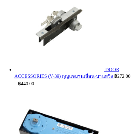
DOOR
ACCESSORIES (V-39) กุญแจบานเลื่อน-บานสวิง
฿
272.00
Price
–
฿
440.00
range:
฿272.00
through
฿440.00