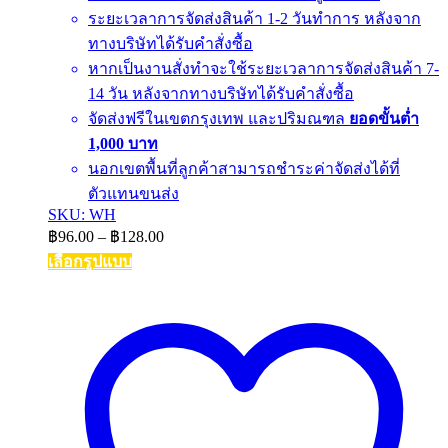
ระยะเวลาการจัดส่งสินค้า 1-2 วันทำการ หลังจาก
ทางบริษัทได้รับคำสั่งซื้อ
หากเป็นงานสั่งทำจะใช้ระยะเวลาการจัดส่งสินค้า 7-
14 วัน หลังจากทางบริษัทได้รับคำสั่งซื้อ
จัดส่งฟรีในเขตกรุงเทพ และปริมณฑล
ยอดขั้นต่ำ
1,000 บาท
นอกเขตพื้นที่ลูกค้าสามารถชำระค่าจัดส่งได้ที่
ตัวแทนขนส่ง
SKU: WH
Price
฿
96.00
–
฿
128.00
range:
เลือกรูปแบบ
฿96.00
This
through
product
฿128.00
has
multiple
variants.
The
options
may
be
chosen