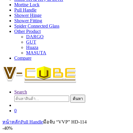
Mortise Lock
Pull Handle
Shower Hinge
Shower Fitting
Spider Connected Glass
Other Product
DARGO
GUT
Huaza
MASUTA
Compare
Search
ค้นหา:
ค้นหา
0
หน้าหลัก
Pull Handle
มือจับ “VVP” HD-114
-
40%