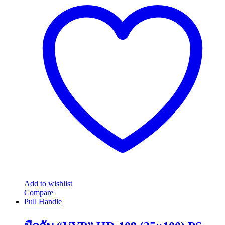
฿2,220.00
has
multiple
variants.
The
options
may
be
chosen
on
the
product
page
Add to wishlist
Compare
Pull Handle