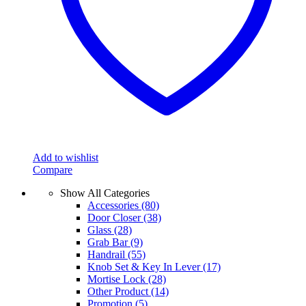
on
the
product
page
Add to wishlist
Compare
Show All Categories
Accessories
(80)
Door Closer
(38)
Glass
(28)
Grab Bar
(9)
Handrail
(55)
Knob Set & Key In Lever
(17)
Mortise Lock
(28)
Other Product
(14)
Promotion
(5)