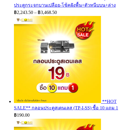
ประตูกระจกบานเปลือย-โช้คฝังพื้น+ตัวหนีบบน+ล่าง
Price
฿
2,243.50
–
฿
3,468.50
range:
฿2,243.50
through
฿3,468.50
**HOT
SALE** กลอนประตูสเตนเลส (TP-I-SS) ซื้อ 10 แถม 1
฿
190.00