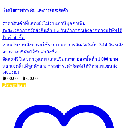
เงื่อนไขการชำระเงิน และการจัดส่งสินค้า
ราคาสินค้าที่แสดงยังไม่รวมภาษีมูลค่าเพิ่ม
ระยะเวลาการจัดส่งสินค้า 1-2 วันทำการ หลังจากทางบริษัทได้
รับคำสั่งซื้อ
หากเป็นงานสั่งทำจะใช้ระยะเวลาการจัดส่งสินค้า 7-14 วัน หลัง
จากทางบริษัทได้รับคำสั่งซื้อ
จัดส่งฟรีในเขตกรุงเทพ และปริมณฑล
ยอดขั้นต่ำ 1,000 บาท
นอกเขตพื้นที่ลูกค้าสามารถชำระค่าจัดส่งได้ที่ตัวแทนขนส่ง
SKU: n/a
Price
฿
600.00
–
฿
720.00
range:
เลือกรูปแบบ
฿600.00
This
through
product
฿720.00
has
multiple
variants.
The
options
may