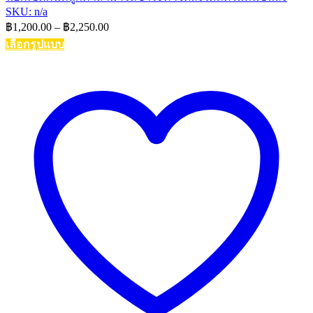
SKU: n/a
Price
฿
1,200.00
–
฿
2,250.00
range:
เลือกรูปแบบ
฿1,200.00
This
through
product
฿2,250.00
has
multiple
variants.
The
options
may
be
chosen
on
the
product
page