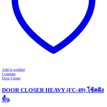
chosen
on
the
product
page
Add to wishlist
Compare
Door Closer
DOOR CLOSER HEAVY (FC-49) โช้คฝัง
พื้น