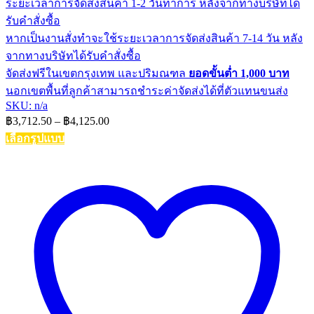
ระยะเวลาการจัดส่งสินค้า 1-2 วันทำการ หลังจากทางบริษัทได้
รับคำสั่งซื้อ
หากเป็นงานสั่งทำจะใช้ระยะเวลาการจัดส่งสินค้า 7-14 วัน หลัง
จากทางบริษัทได้รับคำสั่งซื้อ
จัดส่งฟรีในเขตกรุงเทพ และปริมณฑล
ยอดขั้นต่ำ 1,000 บาท
นอกเขตพื้นที่ลูกค้าสามารถชำระค่าจัดส่งได้ที่ตัวแทนขนส่ง
SKU: n/a
Price
฿
3,712.50
–
฿
4,125.00
range:
เลือกรูปแบบ
฿3,712.50
This
through
product
฿4,125.00
has
multiple
variants.
The
options
may
be
chosen
on
the
product