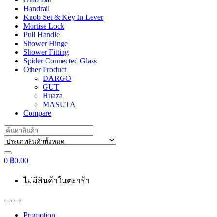
Handrail
Knob Set & Key In Lever
Mortise Lock
Pull Handle
Shower Hinge
Shower Fitting
Spider Connected Glass
Other Product
DARGO
GUT
Huaza
MASUTA
Compare
Search
for:
0
฿
0.00
ไม่มีสินค้าในตะกร้า
Promotion