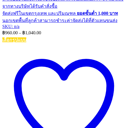
จากทางบริษัทได้รับคำสั่งซื้อ
จัดส่งฟรีในเขตกรุงเทพ และปริมณฑล
ยอดขั้นต่ำ 1,000 บาท
นอกเขตพื้นที่ลูกค้าสามารถชำระค่าจัดส่งได้ที่ตัวแทนขนส่ง
SKU: n/a
Price
฿
960.00
–
฿
1,040.00
range:
เลือกรูปแบบ
฿960.00
This
through
product
฿1,040.00
has
multiple
variants.
The
options
may
be
chosen
on
the
product
page