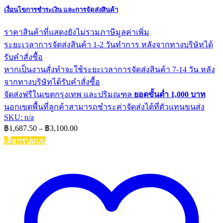
เงื่อนไขการชำระเงิน และการจัดส่งสินค้า
ราคาสินค้าที่แสดงยังไม่รวมภาษีมูลค่าเพิ่ม
ระยะเวลาการจัดส่งสินค้า 1-2 วันทำการ หลังจากทางบริษัทได้
รับคำสั่งซื้อ
หากเป็นงานสั่งทำจะใช้ระยะเวลาการจัดส่งสินค้า 7-14 วัน หลัง
จากทางบริษัทได้รับคำสั่งซื้อ
จัดส่งฟรีในเขตกรุงเทพ และปริมณฑล
ยอดขั้นต่ำ 1,000 บาท
นอกเขตพื้นที่ลูกค้าสามารถชำระค่าจัดส่งได้ที่ตัวแทนขนส่ง
SKU: n/a
Price
฿
1,687.50
–
฿
3,100.00
range:
เลือกรูปแบบ
฿1,687.50
This
through
product
฿3,100.00
has
multiple
variants.
The
options
may
be