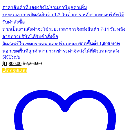
ราคาสินค้าที่แสดงยังไม่รวมภาษีมูลค่าเพิ่ม
ระยะเวลาการจัดส่งสินค้า 1-2 วันทำการ หลังจากทางบริษัทได้
รับคำสั่งซื้อ
หากเป็นงานสั่งทำจะใช้ระยะเวลาการจัดส่งสินค้า 7-14 วัน หลัง
จากทางบริษัทได้รับคำสั่งซื้อ
จัดส่งฟรีในเขตกรุงเทพ และปริมณฑล
ยอดขั้นต่ำ 1,000 บาท
นอกเขตพื้นที่ลูกค้าสามารถชำระค่าจัดส่งได้ที่ตัวแทนขนส่ง
SKU: n/a
฿
1,800.00
฿
2,250.00
เลือกรูปแบบ
This
product
has
multiple
variants.
The
options
may
be
chosen
on