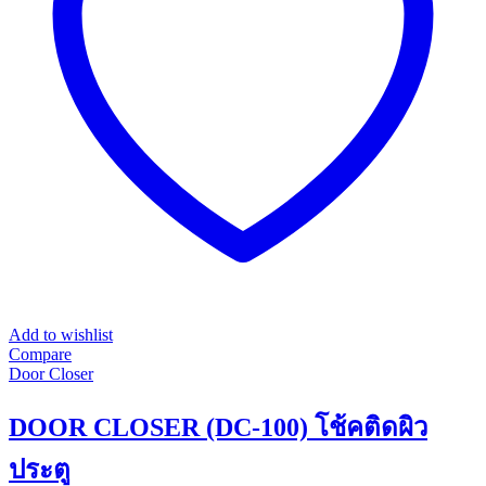
be
chosen
on
the
product
page
Add to wishlist
Compare
Door Closer
DOOR CLOSER (DC-100) โช้คติดผิว
ประตู