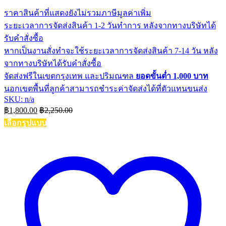
ราคาสินค้าที่แสดงยังไม่รวมภาษีมูลค่าเพิ่ม
ระยะเวลาการจัดส่งสินค้า 1-2 วันทำการ หลังจากทางบริษัทได้
รับคำสั่งซื้อ
หากเป็นงานสั่งทำจะใช้ระยะเวลาการจัดส่งสินค้า 7-14 วัน หลัง
จากทางบริษัทได้รับคำสั่งซื้อ
จัดส่งฟรีในเขตกรุงเทพ และปริมณฑล
ยอดขั้นต่ำ 1,000 บาท
นอกเขตพื้นที่ลูกค้าสามารถชำระค่าจัดส่งได้ที่ตัวแทนขนส่ง
SKU: n/a
฿
1,800.00
฿
2,250.00
เลือกรูปแบบ
This
product
has
multiple
variants.
The
options
may
be
chosen
on