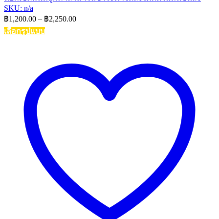
SKU: n/a
Price
฿
1,200.00
–
฿
2,250.00
range:
เลือกรูปแบบ
฿1,200.00
This
through
product
฿2,250.00
has
multiple
variants.
The
options
may
be
chosen
on
the
product
page