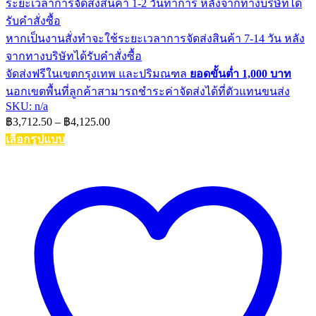
ระยะเวลาการจัดส่งสินค้า 1-2 วันทำการ หลังจากทางบริษัทได้
รับคำสั่งซื้อ
หากเป็นงานสั่งทำจะใช้ระยะเวลาการจัดส่งสินค้า 7-14 วัน หลัง
จากทางบริษัทได้รับคำสั่งซื้อ
จัดส่งฟรีในเขตกรุงเทพ และปริมณฑล
ยอดขั้นต่ำ 1,000 บาท
นอกเขตพื้นที่ลูกค้าสามารถชำระค่าจัดส่งได้ที่ตัวแทนขนส่ง
SKU: n/a
Price
฿
3,712.50
–
฿
4,125.00
range:
เลือกรูปแบบ
฿3,712.50
This
through
product
฿4,125.00
has
multiple
variants.
The
options
may
be
chosen
on
the
product