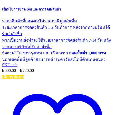
เงื่อนไขการชำระเงิน และการจัดส่งสินค้า
ราคาสินค้าที่แสดงยังไม่รวมภาษีมูลค่าเพิ่ม
ระยะเวลาการจัดส่งสินค้า 1-2 วันทำการ หลังจากทางบริษัทได้
รับคำสั่งซื้อ
หากเป็นงานสั่งทำจะใช้ระยะเวลาการจัดส่งสินค้า 7-14 วัน หลัง
จากทางบริษัทได้รับคำสั่งซื้อ
จัดส่งฟรีในเขตกรุงเทพ และปริมณฑล
ยอดขั้นต่ำ 1,000 บาท
นอกเขตพื้นที่ลูกค้าสามารถชำระค่าจัดส่งได้ที่ตัวแทนขนส่ง
SKU: n/a
Price
฿
600.00
–
฿
720.00
range:
เลือกรูปแบบ
฿600.00
This
through
product
฿720.00
has
multiple
variants.
The
options
may