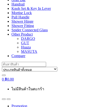
Handrail
Knob Set & Key In Lever
Mortise Lock
Pull Handle
Shower Hinge
Shower Fitting
Spider Connected Glass
Other Product
DARGO
GUT
Huaza
MASUTA
Compare
Search
for:
0
฿
0.00
ไม่มีสินค้าในตะกร้า
Promotion