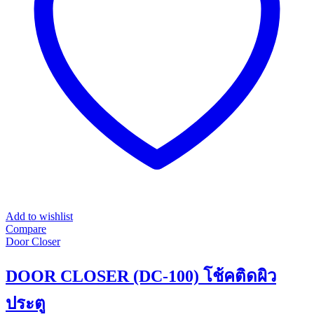
be
chosen
on
the
product
page
Add to wishlist
Compare
Door Closer
DOOR CLOSER (DC-100) โช้คติดผิว
ประตู