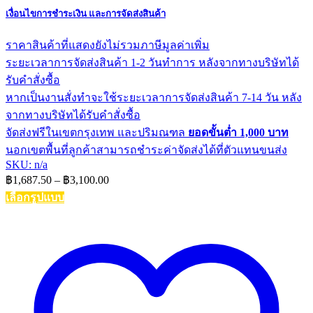
เงื่อนไขการชำระเงิน และการจัดส่งสินค้า
ราคาสินค้าที่แสดงยังไม่รวมภาษีมูลค่าเพิ่ม
ระยะเวลาการจัดส่งสินค้า 1-2 วันทำการ หลังจากทางบริษัทได้
รับคำสั่งซื้อ
หากเป็นงานสั่งทำจะใช้ระยะเวลาการจัดส่งสินค้า 7-14 วัน หลัง
จากทางบริษัทได้รับคำสั่งซื้อ
จัดส่งฟรีในเขตกรุงเทพ และปริมณฑล
ยอดขั้นต่ำ 1,000 บาท
นอกเขตพื้นที่ลูกค้าสามารถชำระค่าจัดส่งได้ที่ตัวแทนขนส่ง
SKU: n/a
Price
฿
1,687.50
–
฿
3,100.00
range:
เลือกรูปแบบ
฿1,687.50
This
through
product
฿3,100.00
has
multiple
variants.
The
options
may
be