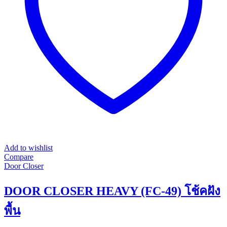
chosen
on
the
product
page
Add to wishlist
Compare
Door Closer
DOOR CLOSER HEAVY (FC-49) โช้คฝัง
พื้น