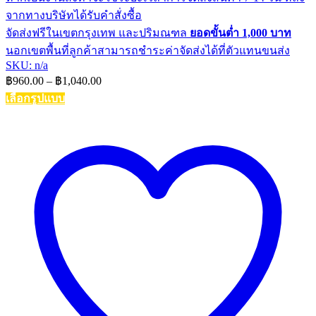
จากทางบริษัทได้รับคำสั่งซื้อ
จัดส่งฟรีในเขตกรุงเทพ และปริมณฑล
ยอดขั้นต่ำ 1,000 บาท
นอกเขตพื้นที่ลูกค้าสามารถชำระค่าจัดส่งได้ที่ตัวแทนขนส่ง
SKU: n/a
Price
฿
960.00
–
฿
1,040.00
range:
เลือกรูปแบบ
฿960.00
This
through
product
฿1,040.00
has
multiple
variants.
The
options
may
be
chosen
on
the
product
page